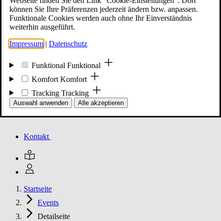
Webseite finden Sie den Link "Cookie-Einstellungen". Dort
können Sie Ihre Präferenzen jederzeit ändern bzw. anpassen.
Funktionale Cookies werden auch ohne Ihr Einverständnis
Mitglied werden
weiterhin ausgeführt.
Impressum
|
Datenschutz
Events
Funktional
Funktional
Komfort
Komfort
Tracking
Tracking
Unsere Meldungen
Auswahl anwenden
Alle akzeptieren
Kontakt
Startseite
Events
Detailseite