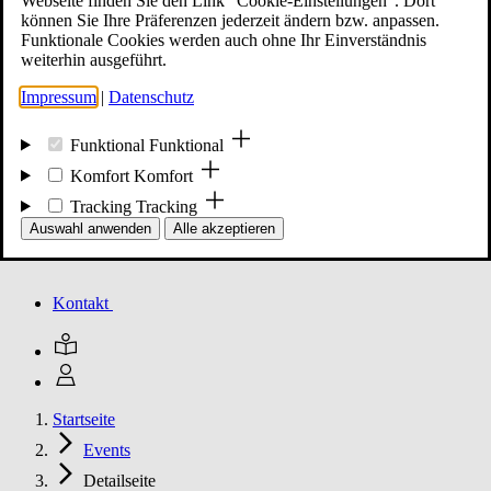
Webseite finden Sie den Link "Cookie-Einstellungen". Dort
können Sie Ihre Präferenzen jederzeit ändern bzw. anpassen.
Funktionale Cookies werden auch ohne Ihr Einverständnis
Mitglied werden
weiterhin ausgeführt.
Impressum
|
Datenschutz
Events
Funktional
Funktional
Komfort
Komfort
Tracking
Tracking
Unsere Meldungen
Auswahl anwenden
Alle akzeptieren
Kontakt
Startseite
Events
Detailseite