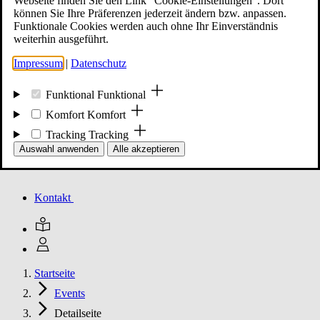
Webseite finden Sie den Link "Cookie-Einstellungen". Dort
können Sie Ihre Präferenzen jederzeit ändern bzw. anpassen.
Funktionale Cookies werden auch ohne Ihr Einverständnis
Mitglied werden
weiterhin ausgeführt.
Impressum
|
Datenschutz
Events
Funktional
Funktional
Komfort
Komfort
Tracking
Tracking
Unsere Meldungen
Auswahl anwenden
Alle akzeptieren
Kontakt
Startseite
Events
Detailseite