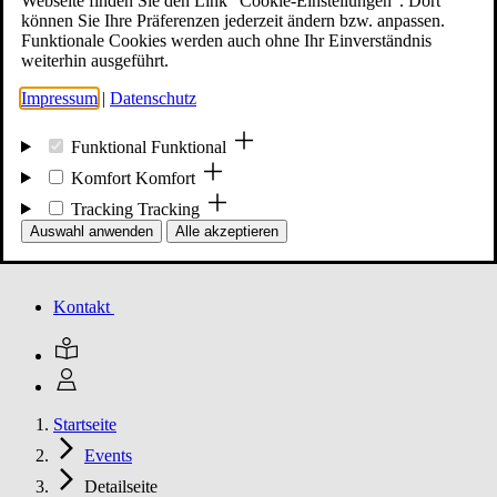
Webseite finden Sie den Link "Cookie-Einstellungen". Dort
können Sie Ihre Präferenzen jederzeit ändern bzw. anpassen.
Funktionale Cookies werden auch ohne Ihr Einverständnis
Mitglied werden
weiterhin ausgeführt.
Impressum
|
Datenschutz
Events
Funktional
Funktional
Komfort
Komfort
Tracking
Tracking
Unsere Meldungen
Auswahl anwenden
Alle akzeptieren
Kontakt
Startseite
Events
Detailseite