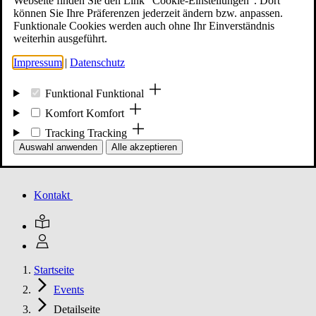
Webseite finden Sie den Link "Cookie-Einstellungen". Dort
können Sie Ihre Präferenzen jederzeit ändern bzw. anpassen.
Funktionale Cookies werden auch ohne Ihr Einverständnis
Mitglied werden
weiterhin ausgeführt.
Impressum
|
Datenschutz
Events
Funktional
Funktional
Komfort
Komfort
Tracking
Tracking
Unsere Meldungen
Auswahl anwenden
Alle akzeptieren
Kontakt
Startseite
Events
Detailseite