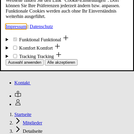
Webseite finden Sie den Link "Cookie-Einstellungen". Dort
können Sie Ihre Präferenzen jederzeit ändern bzw. anpassen.
Funktionale Cookies werden auch ohne Ihr Einverständnis
Mitglied werden
weiterhin ausgeführt.
Impressum
|
Datenschutz
Events
Funktional
Funktional
Komfort
Komfort
Tracking
Tracking
Unsere Meldungen
Auswahl anwenden
Alle akzeptieren
Kontakt
Startseite
Mitglieder
Detailseite