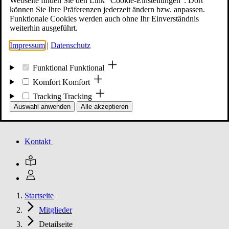
Webseite finden Sie den Link "Cookie-Einstellungen". Dort
können Sie Ihre Präferenzen jederzeit ändern bzw. anpassen.
Funktionale Cookies werden auch ohne Ihr Einverständnis
Mitglied werden
weiterhin ausgeführt.
Impressum
|
Datenschutz
Events
Funktional
Funktional
Komfort
Komfort
Tracking
Tracking
Unsere Meldungen
Auswahl anwenden
Alle akzeptieren
Kontakt
Startseite
Mitglieder
Detailseite