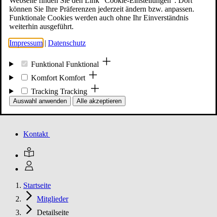
Webseite finden Sie den Link "Cookie-Einstellungen". Dort
können Sie Ihre Präferenzen jederzeit ändern bzw. anpassen.
Funktionale Cookies werden auch ohne Ihr Einverständnis
Mitglied werden
weiterhin ausgeführt.
Impressum
|
Datenschutz
Events
Funktional
Funktional
Komfort
Komfort
Tracking
Tracking
Unsere Meldungen
Auswahl anwenden
Alle akzeptieren
Kontakt
Startseite
Mitglieder
Detailseite