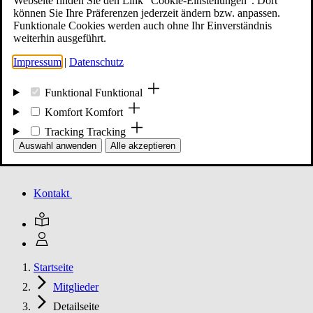
Webseite finden Sie den Link "Cookie-Einstellungen". Dort
können Sie Ihre Präferenzen jederzeit ändern bzw. anpassen.
Funktionale Cookies werden auch ohne Ihr Einverständnis
Mitglied werden
weiterhin ausgeführt.
Impressum
|
Datenschutz
Events
Funktional
Funktional
Komfort
Komfort
Tracking
Tracking
Unsere Meldungen
Auswahl anwenden
Alle akzeptieren
Kontakt
Startseite
Mitglieder
Detailseite