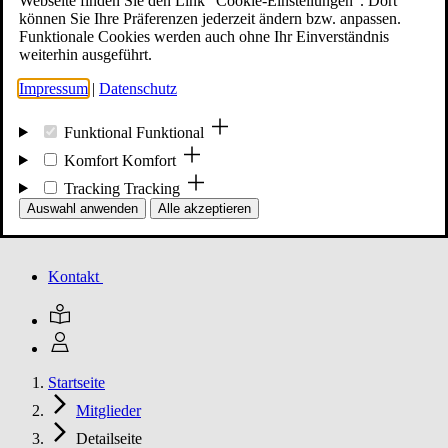
Webseite finden Sie den Link "Cookie-Einstellungen". Dort
können Sie Ihre Präferenzen jederzeit ändern bzw. anpassen.
Funktionale Cookies werden auch ohne Ihr Einverständnis
Mitglied werden
weiterhin ausgeführt.
Impressum
|
Datenschutz
Events
Funktional
Funktional
Komfort
Komfort
Tracking
Tracking
Unsere Meldungen
Auswahl anwenden
Alle akzeptieren
Kontakt
Startseite
Mitglieder
Detailseite