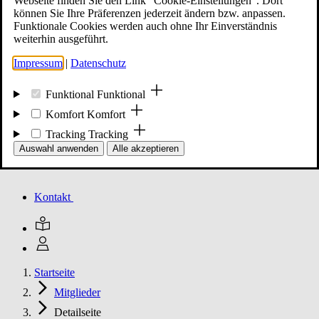
Webseite finden Sie den Link "Cookie-Einstellungen". Dort
können Sie Ihre Präferenzen jederzeit ändern bzw. anpassen.
Funktionale Cookies werden auch ohne Ihr Einverständnis
Mitglied werden
weiterhin ausgeführt.
Impressum
|
Datenschutz
Events
Funktional
Funktional
Komfort
Komfort
Tracking
Tracking
Unsere Meldungen
Auswahl anwenden
Alle akzeptieren
Kontakt
Startseite
Mitglieder
Detailseite