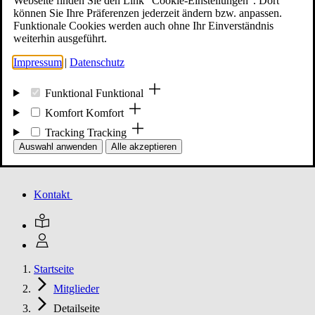
Webseite finden Sie den Link "Cookie-Einstellungen". Dort
können Sie Ihre Präferenzen jederzeit ändern bzw. anpassen.
Funktionale Cookies werden auch ohne Ihr Einverständnis
Mitglied werden
weiterhin ausgeführt.
Impressum
|
Datenschutz
Events
Funktional
Funktional
Komfort
Komfort
Tracking
Tracking
Unsere Meldungen
Auswahl anwenden
Alle akzeptieren
Kontakt
Startseite
Mitglieder
Detailseite