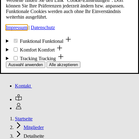
Webseite finden Sie den Link "Cookie-Einstellungen". Dort
können Sie Ihre Präferenzen jederzeit ändern bzw. anpassen.
Funktionale Cookies werden auch ohne Ihr Einverständnis
Mitglied werden
weiterhin ausgeführt.
Impressum
|
Datenschutz
Events
Funktional
Funktional
Komfort
Komfort
Tracking
Tracking
Unsere Meldungen
Auswahl anwenden
Alle akzeptieren
Kontakt
Startseite
Mitglieder
Detailseite