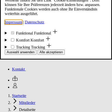
Webseite finden Sie den Link "Cookie-Einstellungen". Dort
können Sie Ihre Präferenzen jederzeit ändern bzw. anpassen.
Funktionale Cookies werden auch ohne Ihr Einverständnis
Mitglied werden
weiterhin ausgeführt.
Impressum
|
Datenschutz
Events
Funktional
Funktional
Komfort
Komfort
Tracking
Tracking
Unsere Meldungen
Auswahl anwenden
Alle akzeptieren
Kontakt
Startseite
Mitglieder
Detailseite