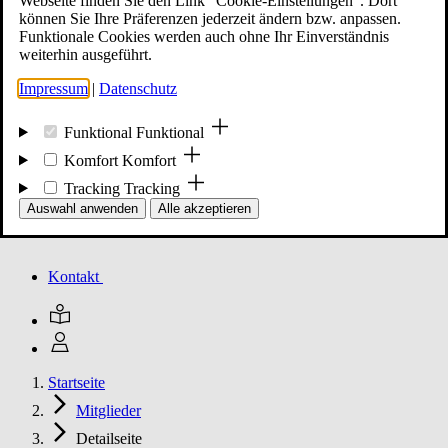
Webseite finden Sie den Link "Cookie-Einstellungen". Dort
können Sie Ihre Präferenzen jederzeit ändern bzw. anpassen.
Funktionale Cookies werden auch ohne Ihr Einverständnis
Mitglied werden
weiterhin ausgeführt.
Impressum
|
Datenschutz
Events
Funktional
Funktional
Komfort
Komfort
Tracking
Tracking
Unsere Meldungen
Auswahl anwenden
Alle akzeptieren
Kontakt
Startseite
Mitglieder
Detailseite