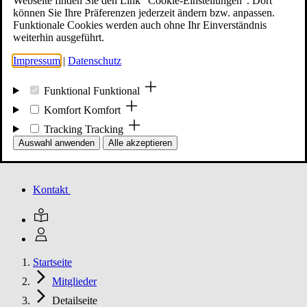
Webseite finden Sie den Link "Cookie-Einstellungen". Dort
können Sie Ihre Präferenzen jederzeit ändern bzw. anpassen.
Funktionale Cookies werden auch ohne Ihr Einverständnis
Mitglied werden
weiterhin ausgeführt.
Impressum
|
Datenschutz
Events
Funktional
Funktional
Komfort
Komfort
Tracking
Tracking
Unsere Meldungen
Auswahl anwenden
Alle akzeptieren
Kontakt
Startseite
Mitglieder
Detailseite