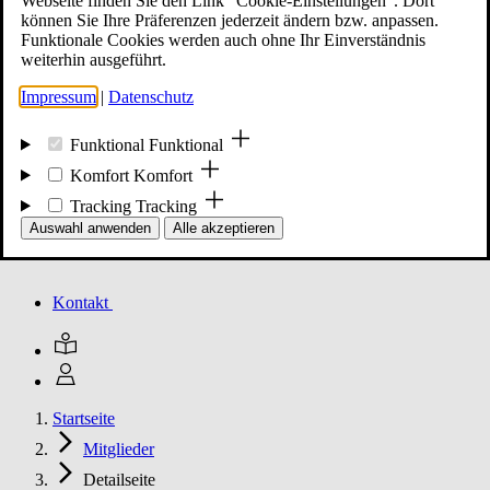
Webseite finden Sie den Link "Cookie-Einstellungen". Dort
können Sie Ihre Präferenzen jederzeit ändern bzw. anpassen.
Funktionale Cookies werden auch ohne Ihr Einverständnis
Mitglied werden
weiterhin ausgeführt.
Impressum
|
Datenschutz
Events
Funktional
Funktional
Komfort
Komfort
Tracking
Tracking
Unsere Meldungen
Auswahl anwenden
Alle akzeptieren
Kontakt
Startseite
Mitglieder
Detailseite