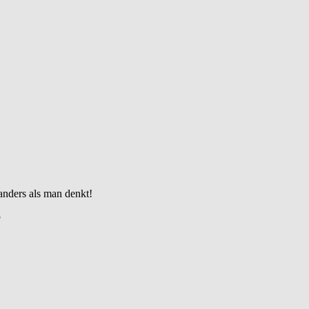
?
nders als man denkt!
?