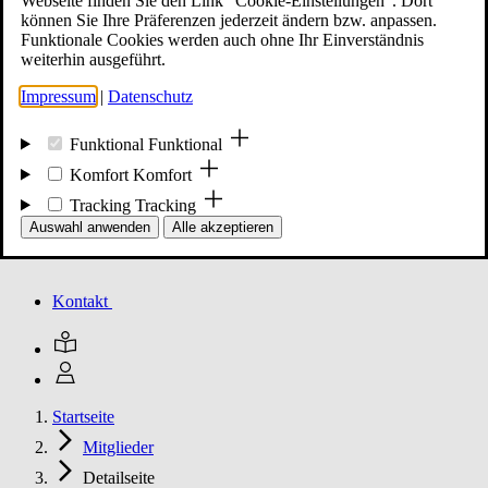
Webseite finden Sie den Link "Cookie-Einstellungen". Dort
können Sie Ihre Präferenzen jederzeit ändern bzw. anpassen.
Funktionale Cookies werden auch ohne Ihr Einverständnis
Mitglied werden
weiterhin ausgeführt.
Impressum
|
Datenschutz
Events
Funktional
Funktional
Komfort
Komfort
Tracking
Tracking
Unsere Meldungen
Auswahl anwenden
Alle akzeptieren
Kontakt
Startseite
Mitglieder
Detailseite