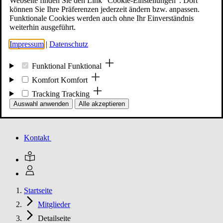
Webseite finden Sie den Link "Cookie-Einstellungen". Dort
können Sie Ihre Präferenzen jederzeit ändern bzw. anpassen.
Funktionale Cookies werden auch ohne Ihr Einverständnis
Mitglied werden
weiterhin ausgeführt.
Impressum
|
Datenschutz
Events
Funktional
Funktional
Komfort
Komfort
Tracking
Tracking
Unsere Meldungen
Auswahl anwenden
Alle akzeptieren
Kontakt
Startseite
Mitglieder
Detailseite