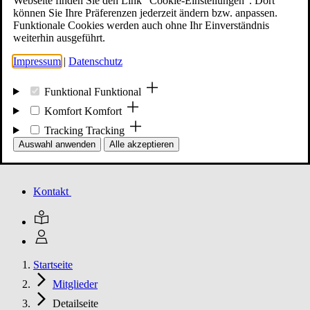
Webseite finden Sie den Link "Cookie-Einstellungen". Dort
können Sie Ihre Präferenzen jederzeit ändern bzw. anpassen.
Funktionale Cookies werden auch ohne Ihr Einverständnis
Mitglied werden
weiterhin ausgeführt.
Impressum
|
Datenschutz
Events
Funktional
Funktional
Komfort
Komfort
Tracking
Tracking
Unsere Meldungen
Auswahl anwenden
Alle akzeptieren
Kontakt
Startseite
Mitglieder
Detailseite