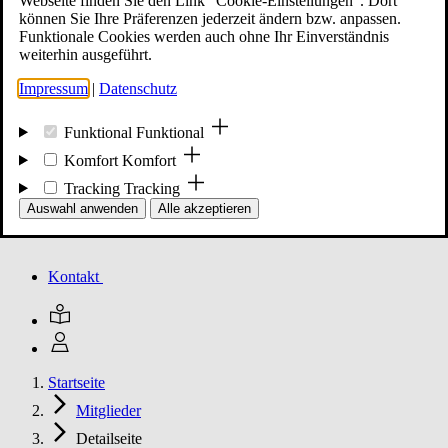
Webseite finden Sie den Link "Cookie-Einstellungen". Dort
können Sie Ihre Präferenzen jederzeit ändern bzw. anpassen.
Funktionale Cookies werden auch ohne Ihr Einverständnis
Mitglied werden
weiterhin ausgeführt.
Impressum
|
Datenschutz
Events
Funktional
Funktional
Komfort
Komfort
Tracking
Tracking
Unsere Meldungen
Auswahl anwenden
Alle akzeptieren
Kontakt
Startseite
Mitglieder
Detailseite